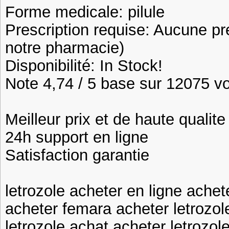
Forme medicale: pilule
Prescription requise: Aucune pr
notre pharmacie)
Disponibilité: In Stock!
Note 4,74 / 5 base sur 12075 vot
Meilleur prix et de haute qualite
24h support en ligne
Satisfaction garantie
letrozole acheter en ligne achete
acheter femara acheter letrozol
letrozole achat acheter letrozole