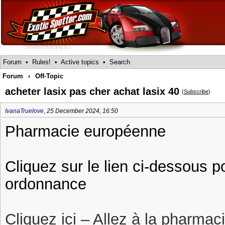
Forum
•
Rules!
•
Active topics
•
Search
Forum
‹
Off-Topic
acheter lasix pas cher achat lasix 40
(
Subscribe
)
IvanaTruelove
,
25 December 2024, 16:50
Pharmacie européenne
Cliquez sur le lien ci-dessous p
ordonnance
Cliquez ici – Allez à la pharmac