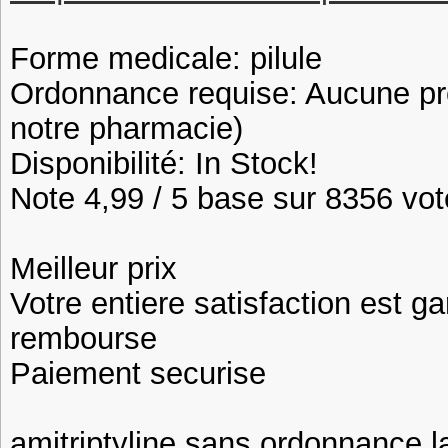
Forme medicale: pilule
Ordonnance requise: Aucune pre
notre pharmacie)
Disponibilité: In Stock!
Note 4,99 / 5 base sur 8356 vote
Meilleur prix
Votre entiere satisfaction est ga
rembourse
Paiement securise
amitriptyline sans ordonnance l