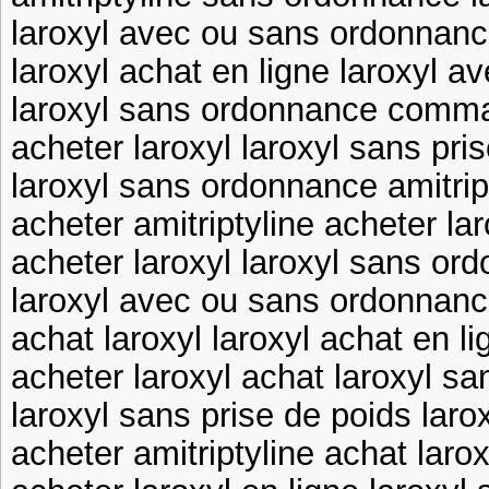
laroxyl avec ou sans ordonnanc
laroxyl achat en ligne laroxyl 
laroxyl sans ordonnance comma
acheter laroxyl laroxyl sans pri
laroxyl sans ordonnance amitri
acheter amitriptyline acheter lar
acheter laroxyl laroxyl sans or
laroxyl avec ou sans ordonnanc
achat laroxyl laroxyl achat en li
acheter laroxyl achat laroxyl s
laroxyl sans prise de poids lar
acheter amitriptyline achat larox