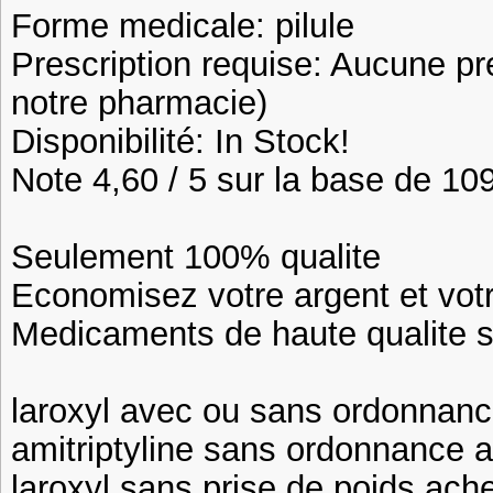
Forme medicale: pilule
Prescription requise: Aucune pr
notre pharmacie)
Disponibilité: In Stock!
Note 4,60 / 5 sur la base de 109
Seulement 100% qualite
Economisez votre argent et vot
Medicaments de haute qualite 
laroxyl avec ou sans ordonnan
amitriptyline sans ordonnance a
laroxyl sans prise de poids ache