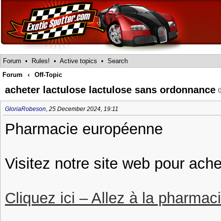
Forum
•
Rules!
•
Active topics
•
Search
Forum
‹
Off-Topic
acheter lactulose lactulose sans ordonnance
(
GloriaRobeson
,
25 December 2024, 19:11
Pharmacie européenne
Visitez notre site web pour ach
Cliquez ici – Allez à la pharmac