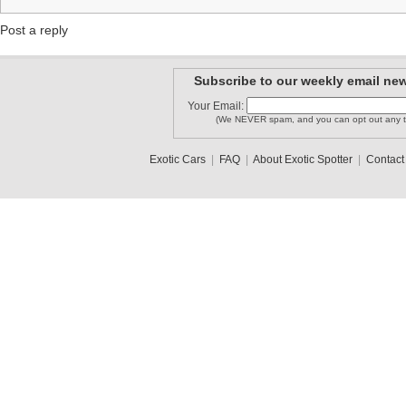
Post a reply
Subscribe to our weekly email new
Your Email:
(We NEVER spam, and you can opt out any t
Exotic Cars
|
FAQ
|
About Exotic Spotter
|
Contact