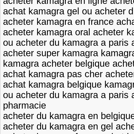
acheter kamagra en ligne ache
achat kamagra gel ou acheter d
acheter kamagra en france ach
acheter kamagra oral acheter 
ou acheter du kamagra a paris a
acheter super kamagra kamagra
kamagra acheter belgique achet
achat kamagra pas cher achete
achat kamagra belgique kamagr
ou acheter du kamagra a paris
pharmacie
acheter du kamagra en belgiqu
acheter du kamagra en gel ach