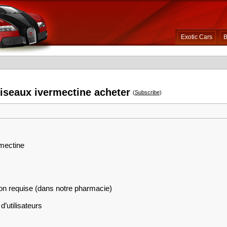
Exotic Cars
B
iseaux ivermectine acheter
(
Subscribe
)
rmectine
on requise (dans notre pharmacie)
d’utilisateurs