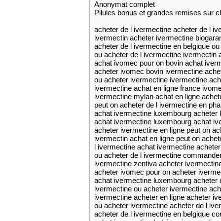
Anonymat complet
Pilules bonus et grandes remises su
acheter de l ivermectine acheter de l i
ivermectin acheter ivermectine biogara
acheter de l ivermectine en belgique ou
ou acheter de l ivermectine ivermectin 
achat ivomec pour on bovin achat iver
acheter ivomec bovin ivermectine achet
ou acheter ivermectine ivermectine acha
ivermectine achat en ligne france ivom
ivermectine mylan achat en ligne achet
peut on acheter de l ivermectine en ph
achat ivermectine luxembourg acheter l
achat ivermectine luxembourg achat iv
acheter ivermectine en ligne peut on ac
ivermectin achat en ligne peut on achet
l ivermectine achat ivermectine acheter
ou acheter de l ivermectine commander 
ivermectine zentiva acheter ivermectin
acheter ivomec pour on acheter ivermec
achat ivermectine luxembourg acheter 
ivermectine ou acheter ivermectine ache
ivermectine acheter en ligne acheter iv
ou acheter ivermectine acheter de l ive
acheter de l ivermectine en belgique c