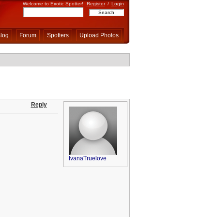
Welcome to Exotic Spotter!
Register
/
Login
log
Forum
Spotters
Upload Photos
Reply
IvanaTruelove