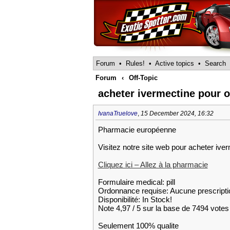
Forum
•
Rules!
•
Active topics
•
Search
Forum
‹
Off-Topic
acheter ivermectine pour o
IvanaTruelove
,
15 December 2024, 16:32
Pharmacie européenne
Visitez notre site web pour acheter ive
Cliquez ici – Allez à la pharmacie
Formulaire medical: pill
Ordonnance requise: Aucune prescripti
Disponibilité: In Stock!
Note 4,97 / 5 sur la base de 7494 votes 
Seulement 100% qualite