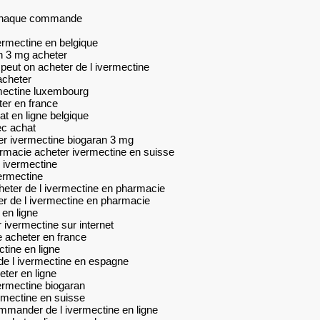
r chaque commande
vermectine en belgique
n 3 mg acheter
 peut on acheter de l ivermectine
acheter
mectine luxembourg
er en france
t en ligne belgique
ec achat
er ivermectine biogaran 3 mg
armacie acheter ivermectine en suisse
 ivermectine
ermectine
heter de l ivermectine en pharmacie
er de l ivermectine en pharmacie
 en ligne
ivermectine sur internet
e acheter en france
tine en ligne
de l ivermectine en espagne
ter en ligne
ermectine biogaran
rmectine en suisse
ommander de l ivermectine en ligne