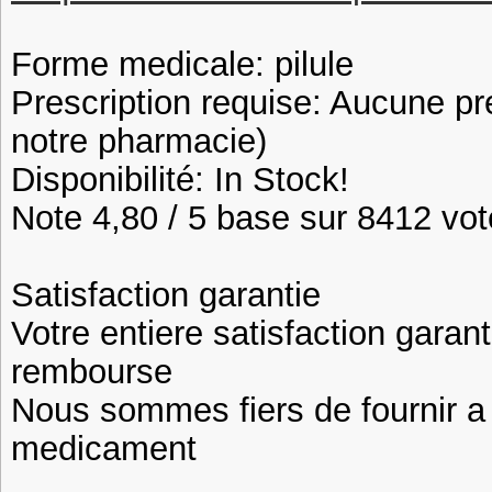
Forme medicale: pilule
Prescription requise: Aucune pr
notre pharmacie)
Disponibilité: In Stock!
Note 4,80 / 5 base sur 8412 vote
Satisfaction garantie
Votre entiere satisfaction garan
rembourse
Nous sommes fiers de fournir a n
medicament