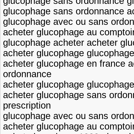
glucophage sans ordonnance g
glucophage sans ordonnance ac
glucophage avec ou sans ordo
acheter glucophage au comptoi
glucophage acheter acheter glu
acheter glucophage glucophage 
acheter glucophage en france 
ordonnance
acheter glucophage glucophage
acheter glucophage sans ordo
prescription
glucophage avec ou sans ordo
acheter glucophage au comptoi