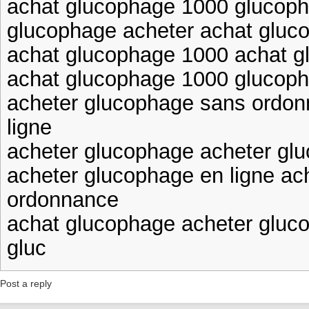
achat glucophage 1000 glucop
glucophage acheter achat gluc
achat glucophage 1000 achat 
achat glucophage 1000 glucoph
acheter glucophage sans ordon
ligne
acheter glucophage acheter gl
acheter glucophage en ligne ac
ordonnance
achat glucophage acheter gluc
gluc
Post a reply