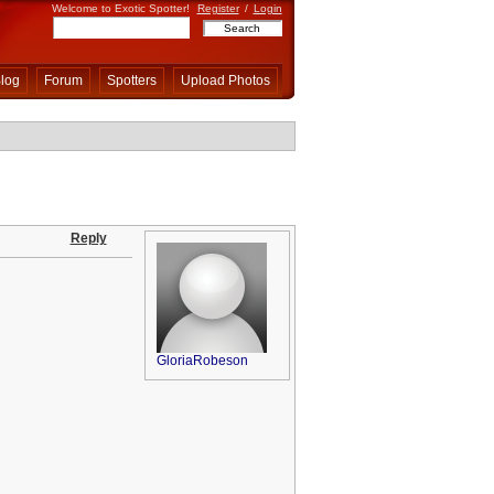
Welcome to Exotic Spotter!
Register
/
Login
log
Forum
Spotters
Upload Photos
Reply
GloriaRobeson