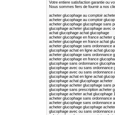
Votre entiere satisfaction garantie ou 
Nous sommes fiers de fournir a nos cli
acheter glucophage au comptoir achete
acheter glucophage au comptoir gluco
acheter glucophage glucophage sans pr
glucophage acheter glucophage avec 
achat glucophage achat glucophage
acheter glucophage en france acheter
acheter glucophage en france achat g
acheter glucophage sans ordonnance a
glucophage achat en ligne achat gluco
acheter glucophage sans ordonnance g
acheter glucophage en france glucopha
glucophage sans ordonnance glucophag
glucophage avec ou sans ordonnance g
glucophage avec ou sans ordonnance a
glucophage achat en ligne achat gluco
glucophage achat glucophage acheter
glucophage acheter glucophage sans pr
glucophage sans prescription acheter 
glucophage acheter achat glucophage 
acheter glucophage sans ordonnance a
acheter glucophage sans ordonnance a
acheter glucophage glucophage achete
glucophage avec ou sans ordonnance 