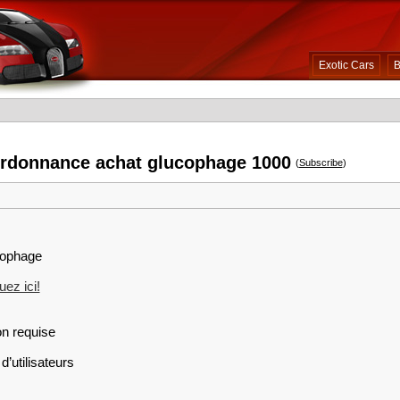
Exotic Cars
B
ordonnance achat glucophage 1000
(
Subscribe
)
ucophage
ez ici!
on requise
d’utilisateurs