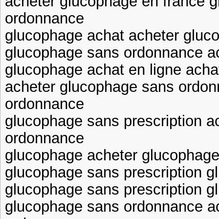
acheter glucophage en france 
ordonnance
glucophage achat acheter gluco
glucophage sans ordonnance a
glucophage achat en ligne ach
acheter glucophage sans ordo
ordonnance
glucophage sans prescription a
ordonnance
glucophage acheter glucophag
glucophage sans prescription g
glucophage sans prescription g
glucophage sans ordonnance a