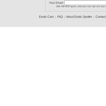
Your Email:
(We NEVER spam, and you can opt out any t
Exotic Cars
|
FAQ
|
About Exotic Spotter
|
Contact