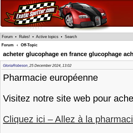
Forum
•
Rules!
•
Active topics
•
Search
Forum
‹
Off-Topic
acheter glucophage en france glucophage ach
GloriaRobeson
,
25 December 2024, 13:02
Pharmacie européenne
Visitez notre site web pour ach
Cliquez ici – Allez à la pharmac