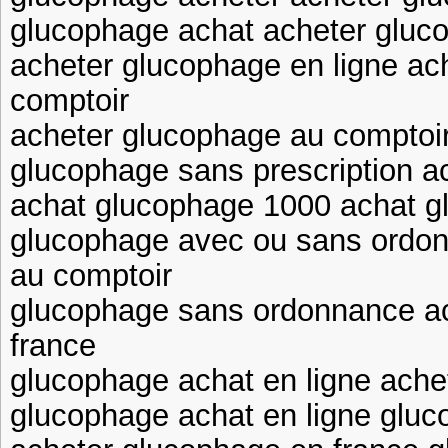
glucophage achat acheter gluc
acheter glucophage en ligne ac
comptoir
acheter glucophage au comptoi
glucophage sans prescription a
achat glucophage 1000 achat 
glucophage avec ou sans ordo
au comptoir
glucophage sans ordonnance a
france
glucophage achat en ligne ache
glucophage achat en ligne gluc