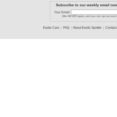
Subscribe to our weekly email new
Your Email:
(We NEVER spam, and you can opt out any t
Exotic Cars
|
FAQ
|
About Exotic Spotter
|
Contact