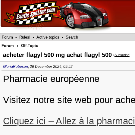
Forum
•
Rules!
•
Active topics
•
Search
Forum
‹
Off-Topic
acheter flagyl 500 mg achat flagyl 500
(
Subscribe
)
GloriaRobeson
,
26 December 2024, 09:52
Pharmacie européenne
Visitez notre site web pour ache
Cliquez ici – Allez à la pharmac