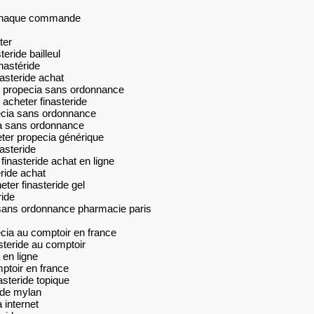
r chaque commande
ter
eride bailleul
nastéride
asteride achat
r propecia sans ordonnance
acheter finasteride
ecia sans ordonnance
ia sans ordonnance
ter propecia générique
asteride
finasteride achat en ligne
éride achat
eter finasteride gel
ride
 sans ordonnance pharmacie paris
cia au comptoir en france
asteride au comptoir
 en ligne
ptoir en france
steride topique
ride mylan
 internet