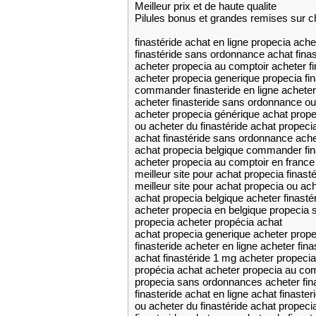
Meilleur prix et de haute qualite
Pilules bonus et grandes remises su
finastéride achat en ligne propecia ache
finastéride sans ordonnance achat finast
acheter propecia au comptoir acheter fi
acheter propecia generique propecia fin
commander finasteride en ligne achete
acheter finasteride sans ordonnance ou 
acheter propecia générique achat prop
ou acheter du finastéride achat propec
achat finastéride sans ordonnance ache
achat propecia belgique commander fin
acheter propecia au comptoir en france 
meilleur site pour achat propecia finast
meilleur site pour achat propecia ou ach
achat propecia belgique acheter finasté
acheter propecia en belgique propecia
propecia acheter propécia achat
achat propecia generique acheter prope
finasteride acheter en ligne acheter fin
achat finastéride 1 mg acheter propecia
propécia achat acheter propecia au com
propecia sans ordonnances acheter fina
finasteride achat en ligne achat finaste
ou acheter du finastéride achat propecia