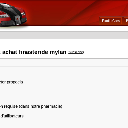
Exotic Cars
B
t achat finasteride mylan
(
Subscribe
)
eter propecia
on requise (dans notre pharmacie)
d’utilisateurs