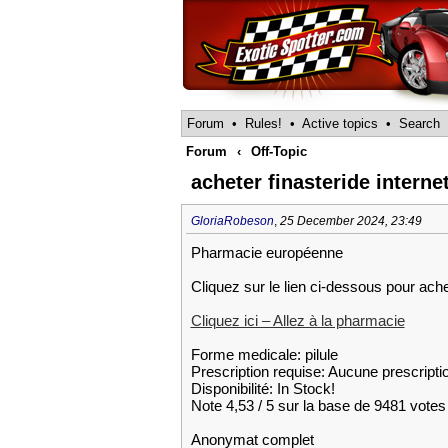
Forum
•
Rules!
•
Active topics
•
Search
Forum
‹
Off-Topic
acheter finasteride interne
GloriaRobeson
,
25 December 2024, 23:49
Pharmacie européenne
Cliquez sur le lien ci-dessous pour ach
Cliquez ici – Allez à la pharmacie
Forme medicale: pilule
Prescription requise: Aucune prescripti
Disponibilité: In Stock!
Note 4,53 / 5 sur la base de 9481 votes 
Anonymat complet