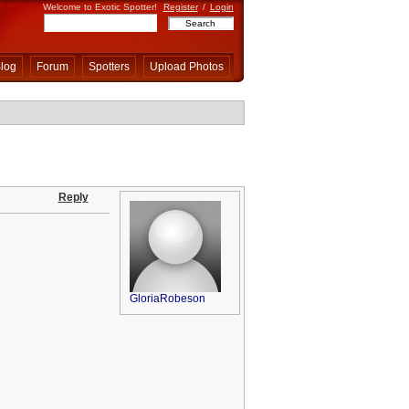
Welcome to Exotic Spotter!
Register
/
Login
log
Forum
Spotters
Upload Photos
Reply
GloriaRobeson