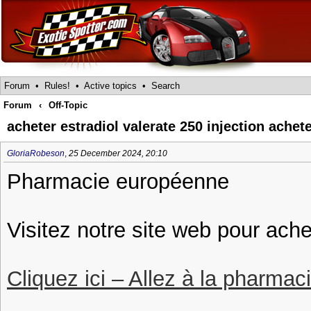
Forum
•
Rules!
•
Active topics
•
Search
Forum
‹
Off-Topic
acheter estradiol valerate 250 injection ache
GloriaRobeson
,
25 December 2024, 20:10
Pharmacie européenne
Visitez notre site web pour ache
Cliquez ici – Allez à la pharmac