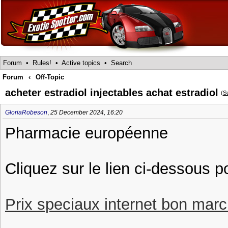
Forum
•
Rules!
•
Active topics
•
Search
Forum
‹
Off-Topic
acheter estradiol injectables achat estradiol
(
S
GloriaRobeson
,
25 December 2024, 16:20
Pharmacie européenne
Cliquez sur le lien ci-dessous p
Prix speciaux internet bon march