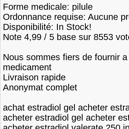
Forme medicale: pilule
Ordonnance requise: Aucune pre
Disponibilité: In Stock!
Note 4,99 / 5 base sur 8553 vote
Nous sommes fiers de fournir a n
medicament
Livraison rapide
Anonymat complet
achat estradiol gel acheter estra
acheter estradiol gel acheter e
acheter estradiol valerate 250 i