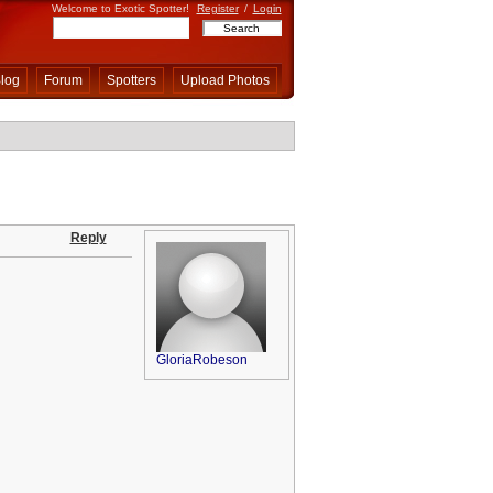
Welcome to Exotic Spotter!
Register
/
Login
log
Forum
Spotters
Upload Photos
Reply
GloriaRobeson