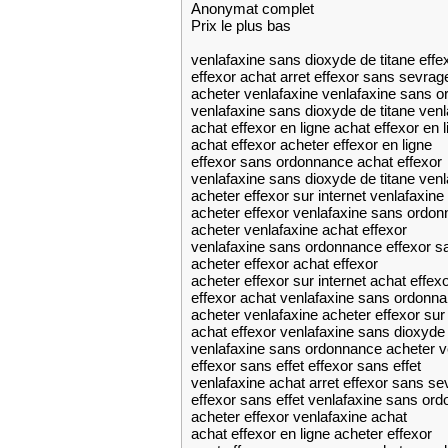
Anonymat complet
Prix le plus bas
venlafaxine sans dioxyde de titane effe
effexor achat arret effexor sans sevrag
acheter venlafaxine venlafaxine sans 
venlafaxine sans dioxyde de titane ven
achat effexor en ligne achat effexor en l
achat effexor acheter effexor en ligne
effexor sans ordonnance achat effexor
venlafaxine sans dioxyde de titane venl
acheter effexor sur internet venlafaxine
acheter effexor venlafaxine sans ordo
acheter venlafaxine achat effexor
venlafaxine sans ordonnance effexor sa
acheter effexor achat effexor
acheter effexor sur internet achat effex
effexor achat venlafaxine sans ordonn
acheter venlafaxine acheter effexor sur 
achat effexor venlafaxine sans dioxyde 
venlafaxine sans ordonnance acheter v
effexor sans effet effexor sans effet
venlafaxine achat arret effexor sans se
effexor sans effet venlafaxine sans or
acheter effexor venlafaxine achat
achat effexor en ligne acheter effexor