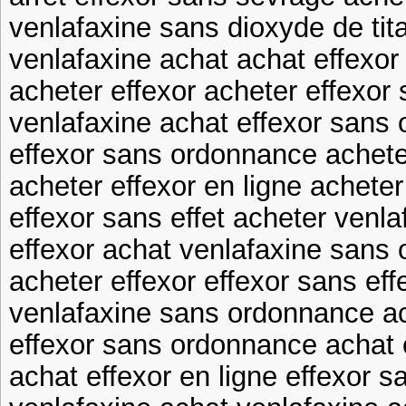
venlafaxine sans dioxyde de tita
venlafaxine achat achat effexor
acheter effexor acheter effexor 
venlafaxine achat effexor sans
effexor sans ordonnance achete
acheter effexor en ligne acheter
effexor sans effet acheter venla
effexor achat venlafaxine sans
acheter effexor effexor sans eff
venlafaxine sans ordonnance ac
effexor sans ordonnance achat 
achat effexor en ligne effexor sa