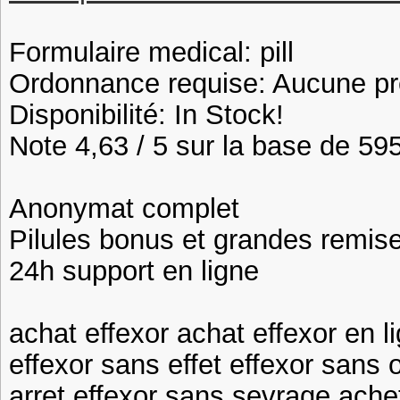
Formulaire medical: pill
Ordonnance requise: Aucune pre
Disponibilité: In Stock!
Note 4,63 / 5 sur la base de 595
Anonymat complet
Pilules bonus et grandes remi
24h support en ligne
achat effexor achat effexor en l
effexor sans effet effexor sans
arret effexor sans sevrage ache