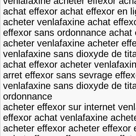
venlafaxine acheter effexor ach
achat effexor achat effexor en l
acheter venlafaxine achat effex
effexor sans ordonnance achat e
acheter venlafaxine acheter eff
venlafaxine sans dioxyde de tit
achat effexor acheter venlafaxi
arret effexor sans sevrage effex
venlafaxine sans dioxyde de tit
ordonnance
acheter effexor sur internet ven
effexor achat venlafaxine achet
acheter effexor acheter effexor 