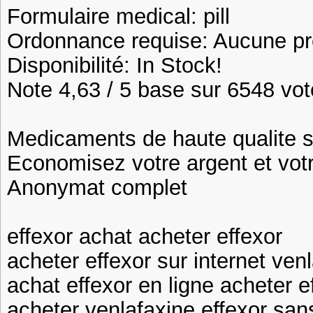
Formulaire medical: pill
Ordonnance requise: Aucune pre
Disponibilité: In Stock!
Note 4,63 / 5 base sur 6548 vote
Medicaments de haute qualite 
Economisez votre argent et vot
Anonymat complet
effexor achat acheter effexor
acheter effexor sur internet ven
achat effexor en ligne acheter e
acheter venlafaxine effexor sa