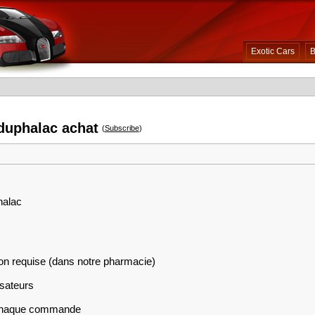
Exotic Cars
B
 duphalac achat
(
Subscribe
)
halac
on requise (dans notre pharmacie)
isateurs
r chaque commande