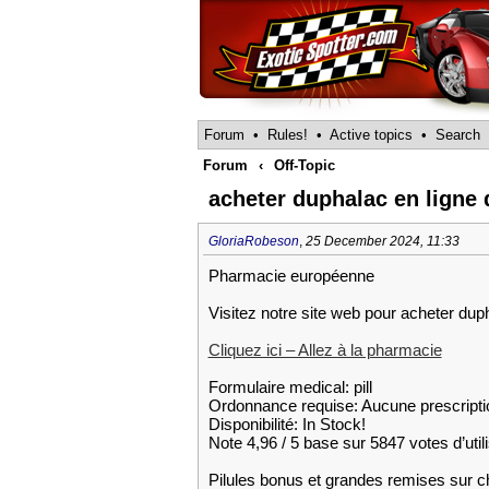
Forum
•
Rules!
•
Active topics
•
Search
Forum
‹
Off-Topic
acheter duphalac en ligne
GloriaRobeson
,
25 December 2024, 11:33
Pharmacie européenne
Visitez notre site web pour acheter dup
Cliquez ici – Allez à la pharmacie
Formulaire medical: pill
Ordonnance requise: Aucune prescripti
Disponibilité: In Stock!
Note 4,96 / 5 base sur 5847 votes d’util
Pilules bonus et grandes remises su