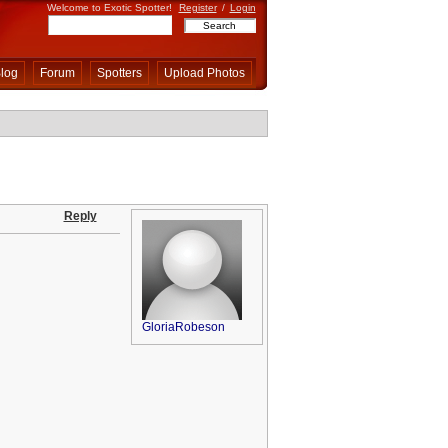
Welcome to Exotic Spotter!
Register
/
Login
log
Forum
Spotters
Upload Photos
Reply
GloriaRobeson