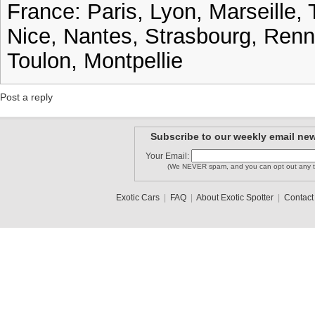
France: Paris, Lyon, Marseille, 
Nice, Nantes, Strasbourg, Ren
Toulon, Montpellie
Post a reply
Subscribe to our weekly email new
Your Email:
(We NEVER spam, and you can opt out any t
Exotic Cars
|
FAQ
|
About Exotic Spotter
|
Contact