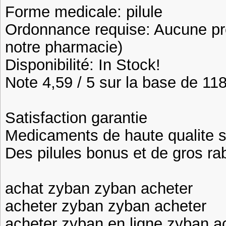
Forme medicale: pilule
Ordonnance requise: Aucune pre
notre pharmacie)
Disponibilité: In Stock!
Note 4,59 / 5 sur la base de 118
Satisfaction garantie
Medicaments de haute qualite 
Des pilules bonus et de gros 
achat zyban zyban acheter
acheter zyban zyban acheter
acheter zyban en ligne zyban ac