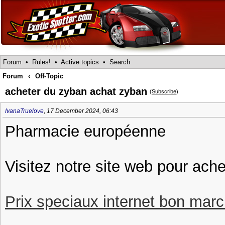
Forum
•
Rules!
•
Active topics
•
Search
Forum
‹
Off-Topic
acheter du zyban achat zyban
(
Subscribe
)
IvanaTruelove
,
17 December 2024, 06:43
Pharmacie européenne
Visitez notre site web pour ach
Prix speciaux internet bon march