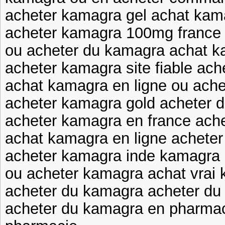
acheter kamagra gel achat kam
acheter kamagra 100mg france
ou acheter du kamagra achat 
acheter kamagra site fiable ac
achat kamagra en ligne ou ache
acheter kamagra gold acheter 
acheter kamagra en france ach
achat kamagra en ligne achete
acheter kamagra inde kamagra 
ou acheter kamagra achat vrai
acheter du kamagra acheter du
acheter du kamagra en pharmac