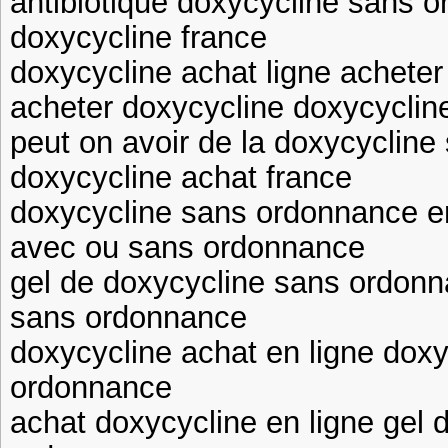
antibiotique doxycycline sans 
doxycycline france
doxycycline achat ligne acheter
acheter doxycycline doxycycline
peut on avoir de la doxycyclin
doxycycline achat france
doxycycline sans ordonnance e
avec ou sans ordonnance
gel de doxycycline sans ordonn
sans ordonnance
doxycycline achat en ligne dox
ordonnance
achat doxycycline en ligne gel 