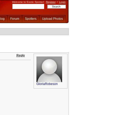
Welcome to Exotic Spotter!
Register
/
Login
log
Forum
Spotters
Upload Photos
Reply
GloriaRobeson