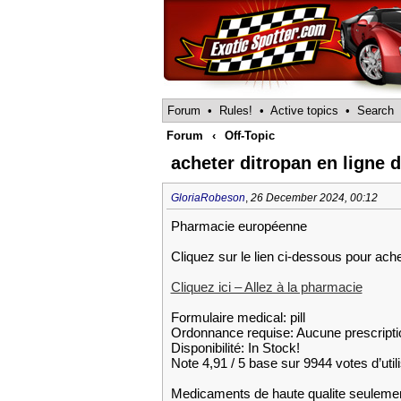
Forum
•
Rules!
•
Active topics
•
Search
Forum
‹
Off-Topic
acheter ditropan en ligne 
GloriaRobeson
,
26 December 2024, 00:12
Pharmacie européenne
Cliquez sur le lien ci-dessous pour ache
Cliquez ici – Allez à la pharmacie
Formulaire medical: pill
Ordonnance requise: Aucune prescripti
Disponibilité: In Stock!
Note 4,91 / 5 base sur 9944 votes d’util
Medicaments de haute qualite seuleme