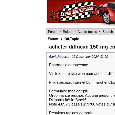
Forum
•
Rules!
•
Active topics
•
Search
Forum
‹
Off-Topic
acheter diflucan 150 mg en
GloriaRobeson
,
25 December 2024, 11:00
Pharmacie européenne
Visitez notre site web pour acheter difl
Prix speciaux internet bon marche! Cliqu
Formulaire medical: pill
Ordonnance requise: Aucune prescripti
Disponibilité: In Stock!
Note 4,89 / 5 base sur 9700 votes d’util
Resultats rapides garantis