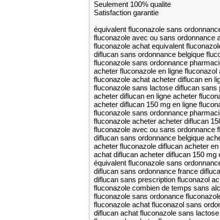
Seulement 100% qualite
Satisfaction garantie
équivalent fluconazole sans ordonnan
fluconazole avec ou sans ordonnance a
fluconazole achat equivalent fluconazo
diflucan sans ordonnance belgique fluc
fluconazole sans ordonnance pharmaci
acheter fluconazole en ligne fluconazol
fluconazole achat acheter diflucan en li
fluconazole sans lactose diflucan sans 
acheter diflucan en ligne acheter flucon
acheter diflucan 150 mg en ligne fluco
fluconazole sans ordonnance pharmacie
fluconazole acheter acheter diflucan 15
fluconazole avec ou sans ordonnance f
diflucan sans ordonnance belgique ache
acheter fluconazole diflucan acheter en 
achat diflucan acheter diflucan 150 mg 
équivalent fluconazole sans ordonnanc
diflucan sans ordonnance france diflu
diflucan sans prescription fluconazol ac
fluconazole combien de temps sans alco
fluconazole sans ordonance fluconazol
fluconazole achat fluconazol sans ord
diflucan achat fluconazole sans lactose