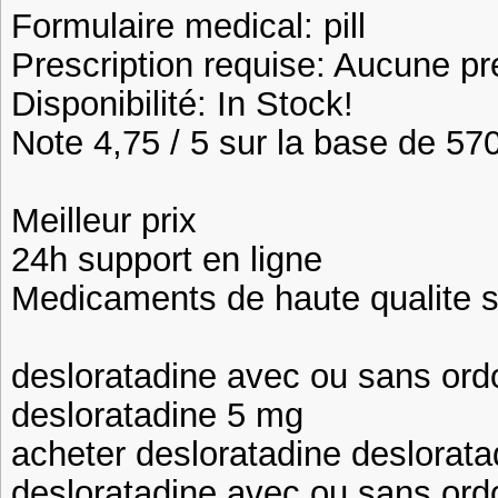
Formulaire medical: pill
Prescription requise: Aucune pr
Disponibilité: In Stock!
Note 4,75 / 5 sur la base de 570
Meilleur prix
24h support en ligne
Medicaments de haute qualite 
desloratadine avec ou sans or
desloratadine 5 mg
acheter desloratadine deslorata
desloratadine avec ou sans ord