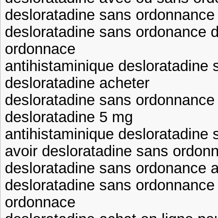
desloratadine sans ordonnance
desloratadine sans ordonance d
ordonnace
antihistaminique desloratadine
desloratadine acheter
desloratadine sans ordonnance
desloratadine 5 mg
antihistaminique desloratadine
avoir desloratadine sans ordon
desloratadine sans ordonance a
desloratadine sans ordonnance 
ordonnace