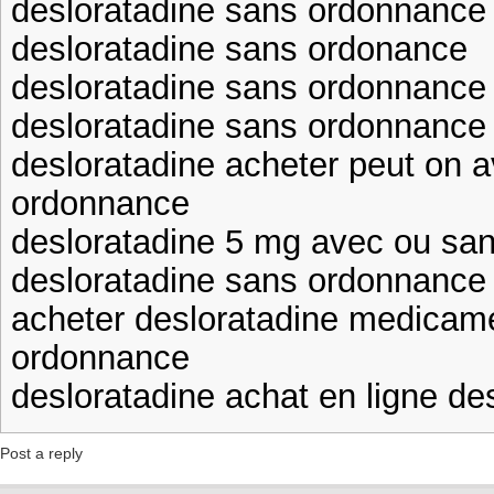
desloratadine sans ordonnance
desloratadine sans ordonance
desloratadine sans ordonnance
desloratadine sans ordonnance
desloratadine acheter peut on a
ordonnance
desloratadine 5 mg avec ou sa
desloratadine sans ordonnance
acheter desloratadine medicame
ordonnance
desloratadine achat en ligne de
Post a reply