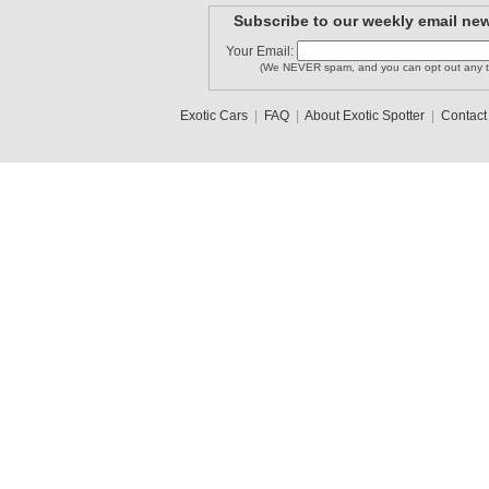
Subscribe to our weekly email new
Your Email:
(We NEVER spam, and you can opt out any t
Exotic Cars
|
FAQ
|
About Exotic Spotter
|
Contact