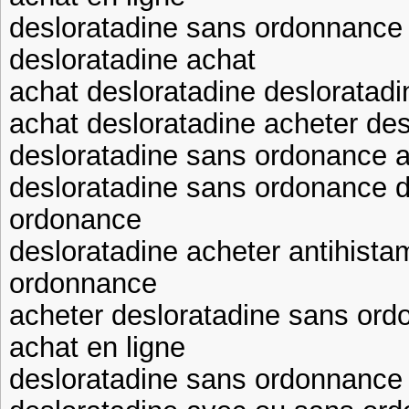
desloratadine sans ordonnance
desloratadine achat
achat desloratadine desloratadi
achat desloratadine acheter de
desloratadine sans ordonance a
desloratadine sans ordonance d
ordonance
desloratadine acheter antihista
ordonnance
acheter desloratadine sans ord
achat en ligne
desloratadine sans ordonnance