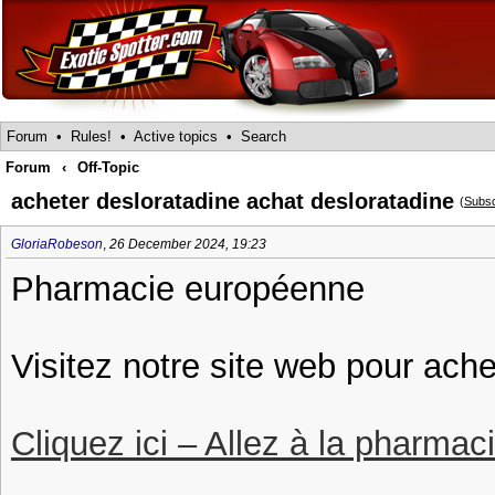
Forum
•
Rules!
•
Active topics
•
Search
Forum
‹
Off-Topic
acheter desloratadine achat desloratadine
(
Subsc
GloriaRobeson
,
26 December 2024, 19:23
Pharmacie européenne
Visitez notre site web pour ache
Cliquez ici – Allez à la pharmac