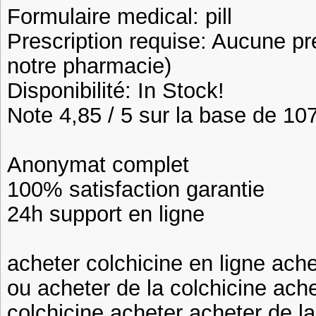
Formulaire medical: pill
Prescription requise: Aucune pr
notre pharmacie)
Disponibilité: In Stock!
Note 4,85 / 5 sur la base de 107
Anonymat complet
100% satisfaction garantie
24h support en ligne
acheter colchicine en ligne ache
ou acheter de la colchicine ache
colchicine acheter acheter de la