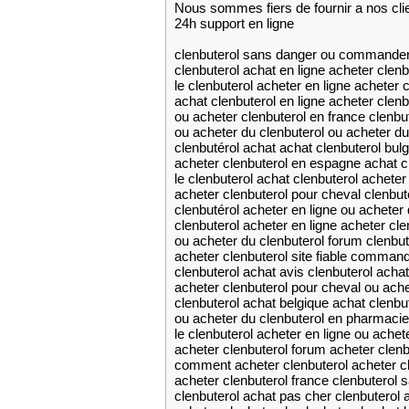
Nous sommes fiers de fournir a nos cli
24h support en ligne
clenbuterol sans danger ou commander 
clenbuterol achat en ligne acheter clenb
le clenbuterol acheter en ligne acheter 
achat clenbuterol en ligne acheter clenb
ou acheter clenbuterol en france clenb
ou acheter du clenbuterol ou acheter d
clenbutérol achat achat clenbuterol bulg
acheter clenbuterol en espagne achat c
le clenbuterol achat clenbuterol acheter
acheter clenbuterol pour cheval clenbute
clenbutérol acheter en ligne ou acheter
clenbuterol acheter en ligne acheter cl
ou acheter du clenbuterol forum clenbut
acheter clenbuterol site fiable command
clenbuterol achat avis clenbuterol acha
acheter clenbuterol pour cheval ou ache
clenbuterol achat belgique achat clenbu
ou acheter du clenbuterol en pharmacie
le clenbuterol acheter en ligne ou achet
acheter clenbuterol forum acheter clenb
comment acheter clenbuterol acheter cl
acheter clenbuterol france clenbuterol 
clenbuterol achat pas cher clenbuterol 