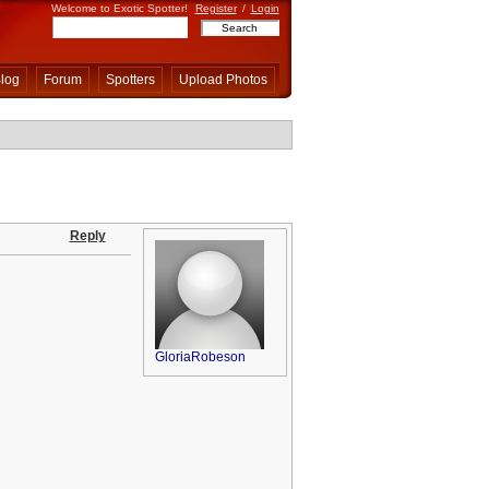
Welcome to Exotic Spotter!
Register
/
Login
log
Forum
Spotters
Upload Photos
Reply
GloriaRobeson