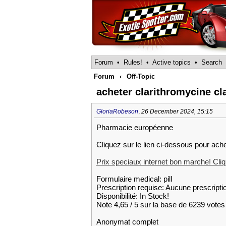
Forum
•
Rules!
•
Active topics
•
Search
Forum
‹
Off-Topic
acheter clarithromycine cl
GloriaRobeson
,
26 December 2024, 15:15
Pharmacie européenne
Cliquez sur le lien ci-dessous pour ache
Prix speciaux internet bon marche! Cliqu
Formulaire medical: pill
Prescription requise: Aucune prescripti
Disponibilité: In Stock!
Note 4,65 / 5 sur la base de 6239 votes 
Anonymat complet