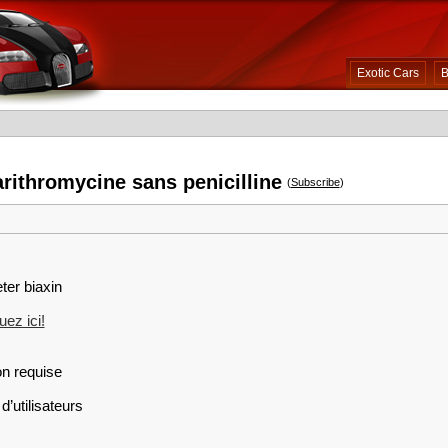
Exotic Cars
B
arithromycine sans penicilline
(
Subscribe
)
ter biaxin
ez ici!
on requise
d’utilisateurs