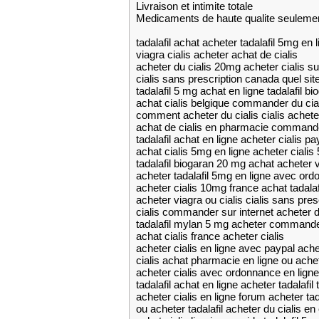
Livraison et intimite totale
Medicaments de haute qualite seuleme
tadalafil achat acheter tadalafil 5mg en l
viagra cialis acheter achat de cialis
acheter du cialis 20mg acheter cialis su
cialis sans prescription canada quel sit
tadalafil 5 mg achat en ligne tadalafil 
achat cialis belgique commander du cia
comment acheter du cialis cialis achete
achat de cialis en pharmacie commander
tadalafil achat en ligne acheter cialis p
achat cialis 5mg en ligne acheter cialis
tadalafil biogaran 20 mg achat acheter vr
acheter tadalafil 5mg en ligne avec ord
acheter cialis 10mg france achat tadalaf
acheter viagra ou cialis cialis sans pres
cialis commander sur internet acheter d
tadalafil mylan 5 mg acheter commander
achat cialis france acheter cialis
acheter cialis en ligne avec paypal achet
cialis achat pharmacie en ligne ou achet
acheter cialis avec ordonnance en ligne 
tadalafil achat en ligne acheter tadalafil
acheter cialis en ligne forum acheter ta
ou acheter tadalafil acheter du cialis e