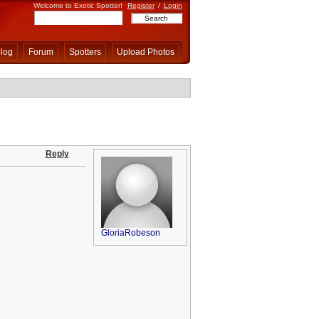
Welcome to Exotic Spotter!
Register
/
Login
log
Forum
Spotters
Upload Photos
Reply
GloriaRobeson