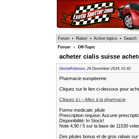
Forum
•
Rules!
•
Active topics
•
Search
Forum
‹
Off-Topic
acheter cialis suisse achete
GloriaRobeson
,
26 December 2024, 01:42
Pharmacie européenne
Cliquez sur le lien ci-dessous pour achet
Cliquez ici – Allez à la pharmacie
Forme medicale: pilule
Prescription requise: Aucune prescripti
Disponibilité: In Stock!
Note 4,90 / 5 sur la base de 11530 votes
Des pilules bonus et de gros rabais 