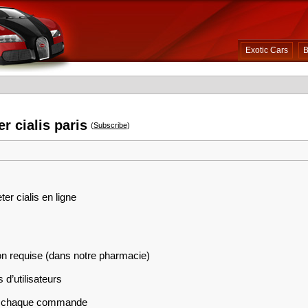
Exotic Cars
B
r cialis paris
(
Subscribe
)
er cialis en ligne
on requise (dans notre pharmacie)
 d’utilisateurs
sur chaque commande