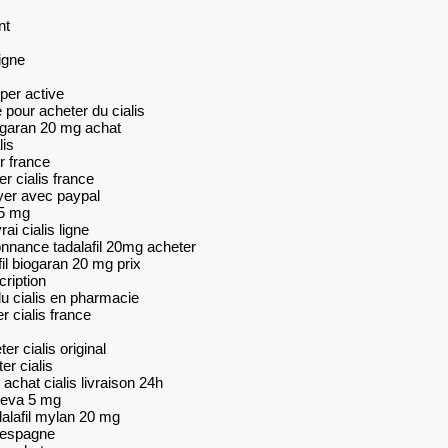
nt
igne
per active
e pour acheter du cialis
biogaran 20 mg achat
lis
r france
 cialis france
ayer avec paypal
 5 mg
ai cialis ligne
onnance tadalafil 20mg acheter
il biogaran 20 mg prix
cription
u cialis en pharmacie
 cialis france
er cialis original
er cialis
achat cialis livraison 24h
 teva 5 mg
dalafil mylan 20 mg
n espagne