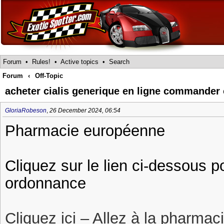
Forum
•
Rules!
•
Active topics
•
Search
Forum
‹
Off-Topic
acheter cialis generique en ligne commander 
GloriaRobeson
,
26 December 2024, 06:54
Pharmacie européenne
Cliquez sur le lien ci-dessous p
ordonnance
Cliquez ici – Allez à la pharmac