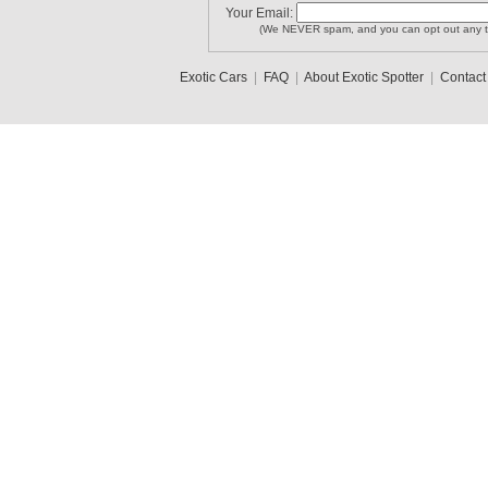
Your Email:
(We NEVER spam, and you can opt out any t
Exotic Cars
|
FAQ
|
About Exotic Spotter
|
Contact