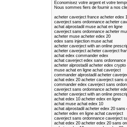
Economisez votre argent et votre temp
Nous sommes fiers de fournir a nos cli
acheter caverject france acheter edex 
caverject sans ordonnance acheter cave
achat alprostadil muse achat en ligne
caverject sans ordonnance acheter mu
acheter muse acheter edex 20
edex sans injection muse achat
acheter caverject with an online prescrip
acheter caverject acheter caverject fra
achat edex commander edex
achat caverject edex sans ordonnance
acheter alprostadil acheter edex crypto
muse achat en ligne achat caverject
commander alprostadil acheter caverjec
achat edex 20 acheter caverject sans 
commander edex caverject sans ordo
caverject sans ordonnance acheter ede
acheter caverject with an online prescrip
achat edex 10 acheter edex en ligne
achat muse achat edex 10
achat alprostadil acheter edex 20 sans
acheter edex en ligne achat caverject
caverject sans ordonnance caverject 
achat edex 20 acheter edex 20 sans o