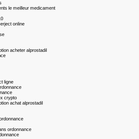
s
ents le meilleur medicament
10
rject online
se
tion acheter alprostadil
nce
t ligne
ordonnance
nnance
x crypto
tion achat alprostadil
 ordonnance
sans ordonnance
rdonnance