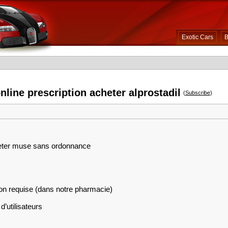
Exotic Cars
B
nline prescription acheter alprostadil
(
Subscribe
)
cheter muse sans ordonnance
on requise (dans notre pharmacie)
d’utilisateurs