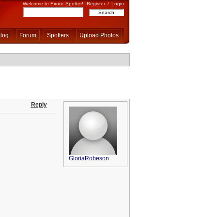
Welcome to Exotic Spotter!
Register
/
Login
log
Forum
Spotters
Upload Photos
Reply
GloriaRobeson