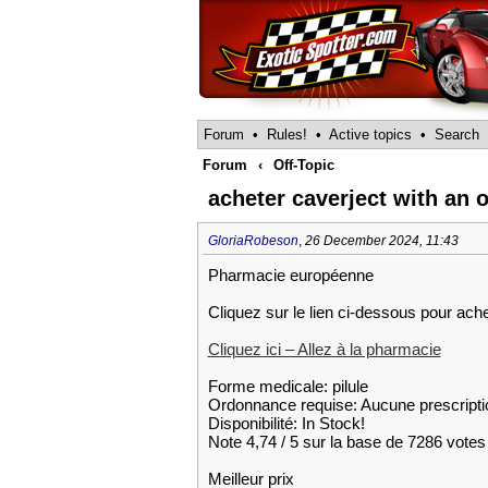
Forum
•
Rules!
•
Active topics
•
Search
Forum
‹
Off-Topic
acheter caverject with an o
GloriaRobeson
,
26 December 2024, 11:43
Pharmacie européenne
Cliquez sur le lien ci-dessous pour a
Cliquez ici – Allez à la pharmacie
Forme medicale: pilule
Ordonnance requise: Aucune prescripti
Disponibilité: In Stock!
Note 4,74 / 5 sur la base de 7286 votes 
Meilleur prix