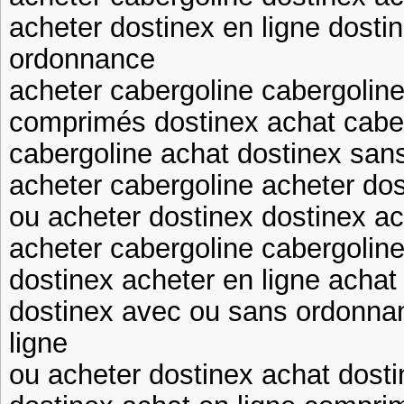
acheter dostinex en ligne dosti
ordonnance
acheter cabergoline cabergoline
comprimés dostinex achat caber
cabergoline achat dostinex sa
acheter cabergoline acheter dos
ou acheter dostinex dostinex a
acheter cabergoline cabergolin
dostinex acheter en ligne achat
dostinex avec ou sans ordonna
ligne
ou acheter dostinex achat dost