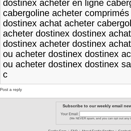
dostinex acheter en ligne cabe
cabergoline acheter comprimés 
dostinex achat acheter cabergo
acheter dostinex dostinex achat
dostinex acheter dostinex achat
ou acheter dostinex dostinex ac
ou acheter dostinex dostinex s
c
Post a reply
Subscribe to our weekly email new
Your Email:
(We NEVER spam, and you can opt out any t