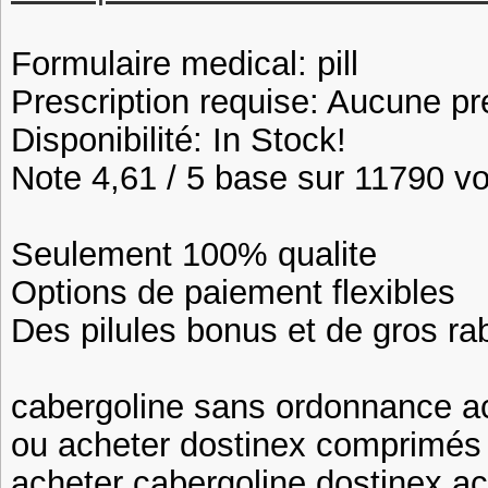
Formulaire medical: pill
Prescription requise: Aucune pr
Disponibilité: In Stock!
Note 4,61 / 5 base sur 11790 vot
Seulement 100% qualite
Options de paiement flexibles
Des pilules bonus et de gros 
cabergoline sans ordonnance ac
ou acheter dostinex comprimés 
acheter cabergoline dostinex ac