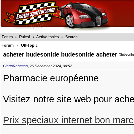
Forum
•
Rules!
•
Active topics
•
Search
Forum
‹
Off-Topic
acheter budesonide budesonide acheter
(
Subscrib
GloriaRobeson
,
26 December 2024, 00:52
Pharmacie européenne
Visitez notre site web pour ache
Prix speciaux internet bon march