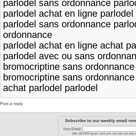
parlodel sans ordonnance parlo
parlodel achat en ligne parlode
parlodel sans ordonnance parlo
ordonnance
parlodel achat en ligne achat pa
parlodel avec ou sans ordonnan
bromocriptine sans ordonnance 
bromocriptine sans ordonnance
achat parlodel parlodel
Post a reply
Subscribe to our weekly email new
Your Email:
(We NEVER spam, and you can opt out any t