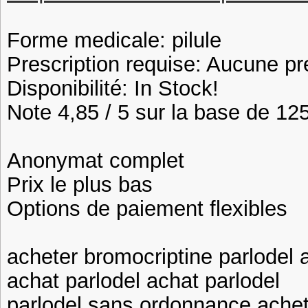
Forme medicale: pilule
Prescription requise: Aucune pr
Disponibilité: In Stock!
Note 4,85 / 5 sur la base de 125
Anonymat complet
Prix le plus bas
Options de paiement flexibles
acheter bromocriptine parlodel 
achat parlodel achat parlodel
parlodel sans ordonnance achet