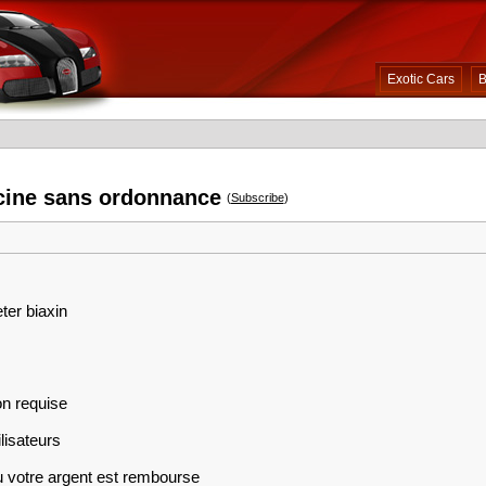
Exotic Cars
B
ycine sans ordonnance
(
Subscribe
)
ter biaxin
on requise
lisateurs
ou votre argent est rembourse