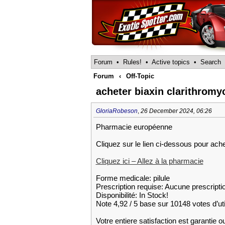
Forum
•
Rules!
•
Active topics
•
Search
Forum
‹
Off-Topic
acheter biaxin clarithrom
GloriaRobeson
,
26 December 2024, 06:26
Pharmacie européenne
Cliquez sur le lien ci-dessous pour ache
Cliquez ici – Allez à la pharmacie
Forme medicale: pilule
Prescription requise: Aucune prescripti
Disponibilité: In Stock!
Note 4,92 / 5 base sur 10148 votes d’uti
Votre entiere satisfaction est garantie 