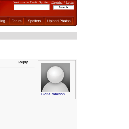
Welcome to Exotic Spotter!
Register
/
Login
log
Forum
Spotters
Upload Photos
Reply
GloriaRobeson