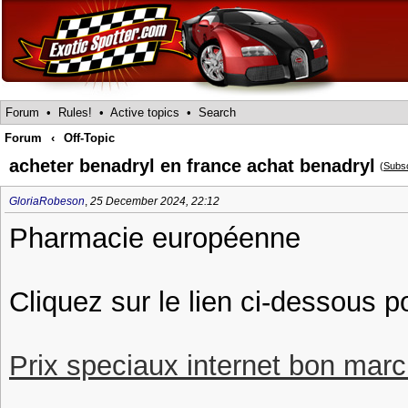
Forum
•
Rules!
•
Active topics
•
Search
Forum
‹
Off-Topic
acheter benadryl en france achat benadryl
(
Subs
GloriaRobeson
,
25 December 2024, 22:12
Pharmacie européenne
Cliquez sur le lien ci-dessous 
Prix speciaux internet bon march