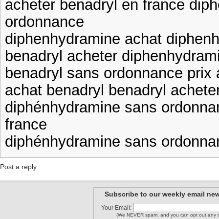
acheter benadryl en france di
ordonnance
diphenhydramine achat diphen
benadryl acheter diphenhydram
benadryl sans ordonnance prix 
achat benadryl benadryl achete
diphénhydramine sans ordonnan
france
diphénhydramine sans ordonna
Post a reply
Subscribe to our weekly email new
Your Email:
(We NEVER spam, and you can opt out any t