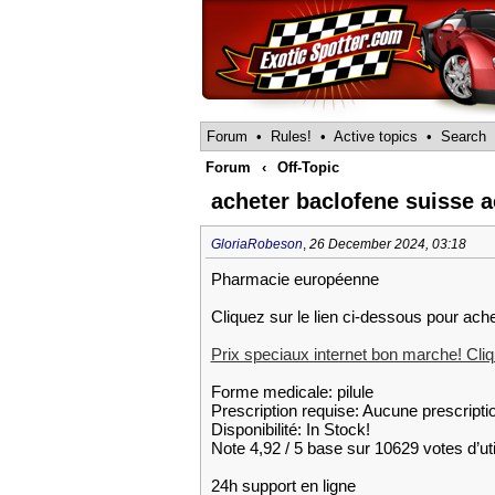
Forum
•
Rules!
•
Active topics
•
Search
Forum
‹
Off-Topic
acheter baclofene suisse 
GloriaRobeson
,
26 December 2024, 03:18
Pharmacie européenne
Cliquez sur le lien ci-dessous pour ach
Prix speciaux internet bon marche! Cliqu
Forme medicale: pilule
Prescription requise: Aucune prescripti
Disponibilité: In Stock!
Note 4,92 / 5 base sur 10629 votes d’uti
24h support en ligne