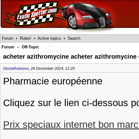
Forum
•
Rules!
•
Active topics
•
Search
Forum
‹
Off-Topic
acheter azithromycine acheter azithromycine 
GloriaRobeson
,
26 December 2024, 12:20
Pharmacie européenne
Cliquez sur le lien ci-dessous 
Prix speciaux internet bon march