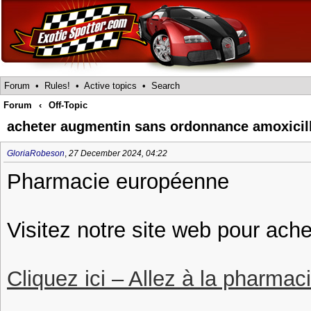
Forum
•
Rules!
•
Active topics
•
Search
Forum
‹
Off-Topic
acheter augmentin sans ordonnance amoxici
GloriaRobeson
,
27 December 2024, 04:22
Pharmacie européenne
Visitez notre site web pour ach
Cliquez ici – Allez à la pharmac