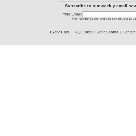
Subscribe to our weekly email new
Your Email:
(We NEVER spam, and you can opt out any t
Exotic Cars
|
FAQ
|
About Exotic Spotter
|
Contact