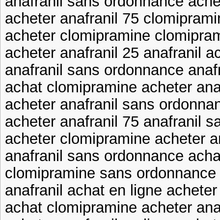
anafranil sans ordonnance achet
acheter anafranil 75 clomipram
acheter clomipramine clomipra
acheter anafranil 25 anafranil a
anafranil sans ordonnance anafr
achat clomipramine acheter anaf
acheter anafranil sans ordonnan
acheter anafranil 75 anafranil 
acheter clomipramine acheter an
anafranil sans ordonnance achat
clomipramine sans ordonnance a
anafranil achat en ligne acheter
achat clomipramine acheter anaf