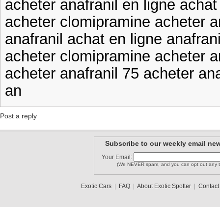
acheter anafranil en ligne acha
acheter clomipramine acheter an
anafranil achat en ligne anafra
acheter clomipramine acheter a
acheter anafranil 75 acheter ana
an
Post a reply
Subscribe to our weekly email new
Your Email:
(We NEVER spam, and you can opt out any t
Exotic Cars
|
FAQ
|
About Exotic Spotter
|
Contact