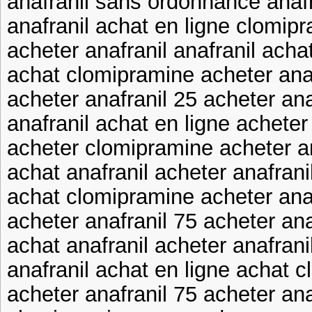
anafranil sans ordonnance anaf
anafranil achat en ligne clomi
acheter anafranil anafranil acha
achat clomipramine acheter anaf
acheter anafranil 25 acheter ana
anafranil achat en ligne achete
acheter clomipramine acheter an
achat anafranil acheter anafrani
achat clomipramine acheter anaf
acheter anafranil 75 acheter ana
achat anafranil acheter anafrani
anafranil achat en ligne achat 
acheter anafranil 75 acheter ana