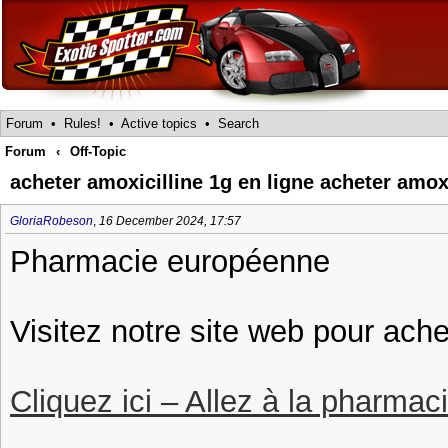
Forum
•
Rules!
•
Active topics
•
Search
Forum
‹
Off-Topic
acheter amoxicilline 1g en ligne acheter amoxi
GloriaRobeson
,
16 December 2024, 17:57
Pharmacie européenne
Visitez notre site web pour ach
Cliquez ici – Allez à la pharmac