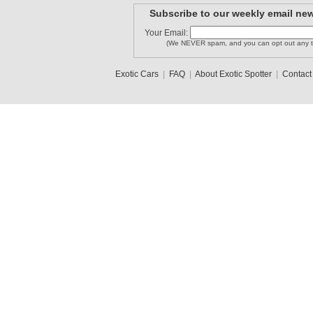
Subscribe to our weekly email new
Your Email:
(We NEVER spam, and you can opt out any t
Exotic Cars
|
FAQ
|
About Exotic Spotter
|
Contact