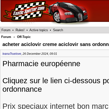
Forum
•
Rules!
•
Active topics
•
Search
Forum
‹
Off-Topic
acheter aciclovir creme aciclovir sans ordon
IvanaTruelove
,
26 December 2024, 09:01
Pharmacie européenne
Cliquez sur le lien ci-dessous p
ordonnance
Prix speciaux internet bon march