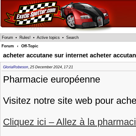
Forum
•
Rules!
•
Active topics
•
Search
Forum
‹
Off-Topic
acheter accutane sur internet acheter accutan
GloriaRobeson
,
25 December 2024, 17:21
Pharmacie européenne
Visitez notre site web pour ach
Cliquez ici – Allez à la pharmac