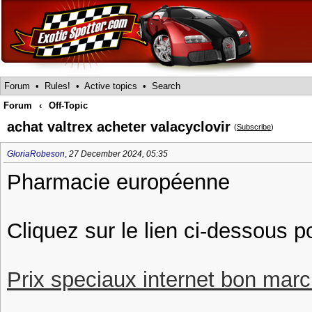
Forum
•
Rules!
•
Active topics
•
Search
Forum
‹
Off-Topic
achat valtrex acheter valacyclovir
(
Subscribe
)
GloriaRobeson
,
27 December 2024, 05:35
Pharmacie européenne
Cliquez sur le lien ci-dessous p
Prix speciaux internet bon march