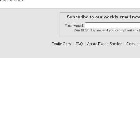
Subscribe to our weekly email new
Your Email:
(We NEVER spam, and you can opt out any t
Exotic Cars
|
FAQ
|
About Exotic Spotter
|
Contact