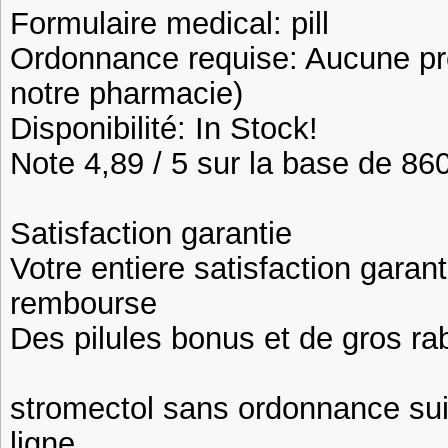
Formulaire medical: pill
Ordonnance requise: Aucune pre
notre pharmacie)
Disponibilité: In Stock!
Note 4,89 / 5 sur la base de 860
Satisfaction garantie
Votre entiere satisfaction garan
rembourse
Des pilules bonus et de gros 
stromectol sans ordonnance sui
ligne