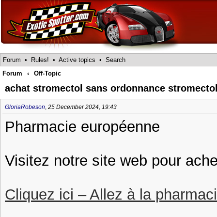
Forum
•
Rules!
•
Active topics
•
Search
Forum
‹
Off-Topic
achat stromectol sans ordonnance stromecto
GloriaRobeson
,
25 December 2024, 19:43
Pharmacie européenne
Visitez notre site web pour ache
Cliquez ici – Allez à la pharmac