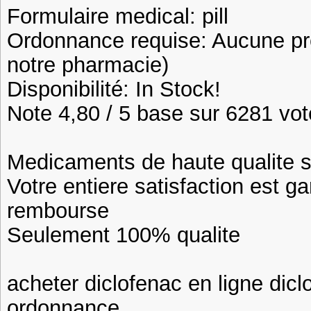
Formulaire medical: pill
Ordonnance requise: Aucune pre
notre pharmacie)
Disponibilité: In Stock!
Note 4,80 / 5 base sur 6281 vote
Medicaments de haute qualite 
Votre entiere satisfaction est ga
rembourse
Seulement 100% qualite
acheter diclofenac en ligne dic
ordonnance