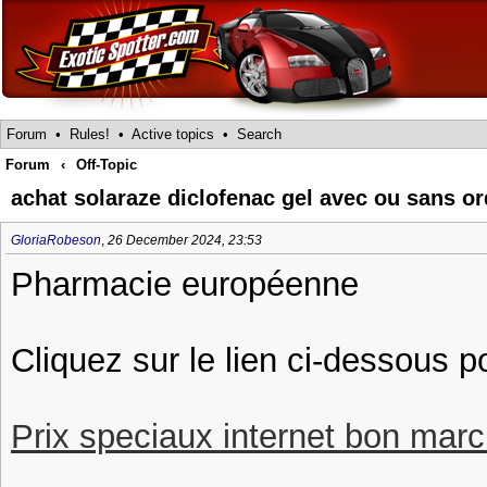
Forum
•
Rules!
•
Active topics
•
Search
Forum
‹
Off-Topic
achat solaraze diclofenac gel avec ou sans 
GloriaRobeson
,
26 December 2024, 23:53
Pharmacie européenne
Cliquez sur le lien ci-dessous p
Prix speciaux internet bon march