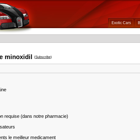
Exotic Cars
B
e minoxidil
(
Subscribe
)
aine
on requise (dans notre pharmacie)
isateurs
ents le meilleur medicament