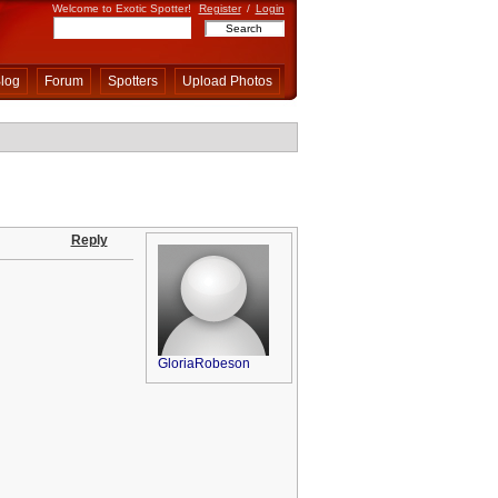
Welcome to Exotic Spotter!
Register
/
Login
log
Forum
Spotters
Upload Photos
Reply
GloriaRobeson