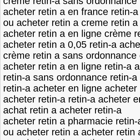
crème retin-a sans ordonnance 
acheter retin a en france retin-a
ou acheter retin a creme retin 
acheter retin a en ligne crème 
acheter retin a 0,05 retin-a ache
crème retin a sans ordonnance o
acheter retin a en ligne retin-a 
retin-a sans ordonnance retin-
retin-a acheter en ligne acheter
acheter retin-a retin-a acheter e
achat retin a acheter retin-a
acheter retin a pharmacie retin-
ou acheter retin a acheter retin 